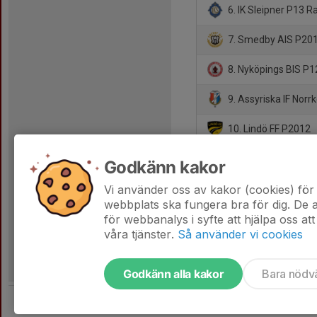
6. IK Sleipner P13 R
7. Smedby AIS P201
8. Nyköpings BIS P1
9. Assyriska IF Norr
10. Lindö FF P2012
11. Hjulsbro IK P-20
Godkänn kakor
12. Stångebro Unit
Vi använder oss av kakor (cookies) för 
webbplats ska fungera bra för dig. De
för webbanalys i syfte att hjälpa oss att
våra tjänster.
Så använder vi cookies
Godkänn alla kakor
Bara nödv
Tjäna pengar till laget