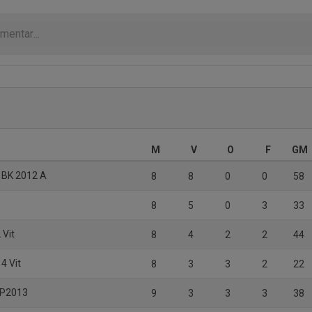
M
V
O
F
GM
 BK 2012 A
8
8
0
0
58
8
5
0
3
33
 Vit
8
4
2
2
44
4 Vit
8
3
3
2
22
K P2013
9
3
3
3
38