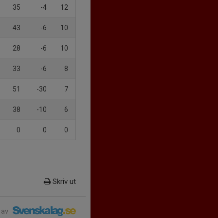
35
-4
12
43
-6
10
28
-6
10
33
-6
8
51
-30
7
38
-10
6
0
0
0
Skriv ut
 av