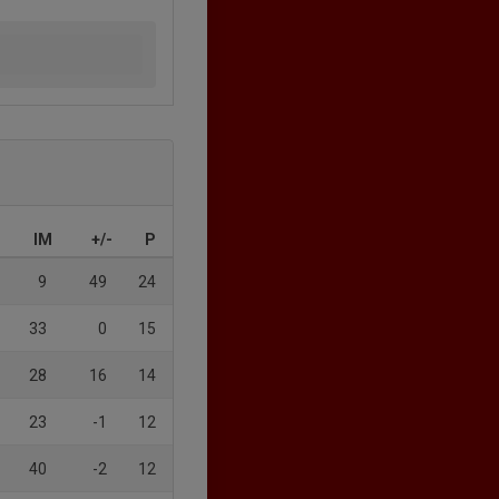
IM
+/-
P
9
49
24
33
0
15
28
16
14
23
-1
12
40
-2
12