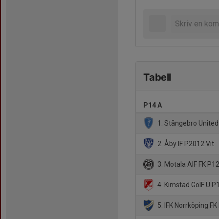
Tabell
P14 A
1. Stångebro United
2. Åby IF P2012 Vit
3. Motala AIF FK P12
4. Kimstad GoIF U P1
5. IFK Norrköping F