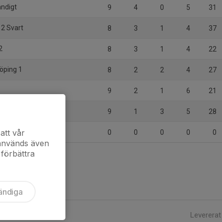
andigt
9
4
0
5
31
2 Svart
8
3
1
4
37
2
8
3
1
4
22
köping 1
8
2
2
4
27
9
2
1
6
21
12 Blå
9
1
3
5
28
ed BK 2012-13
att vår
0
0
0
0
0
 används även
 förbättra
ändiga
Levererat