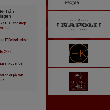
er från
ningen
ska IF’s Landslags
lsskola
ka IF Fotbollsskola
te 24/5
ngserbjudande
r
margo är på rätt
lva