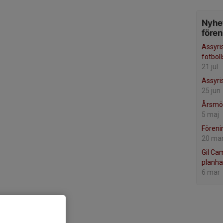
Nyhet
före
Assyri
fotbol
21 jul
Assyris
25 jun
Årsmö
5 maj
Föreni
20 ma
Gil Ca
planha
6 mar