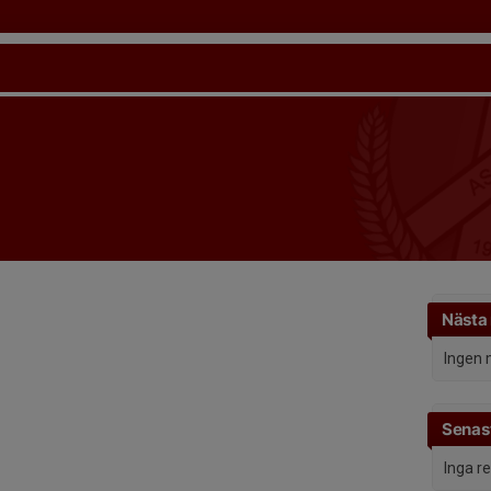
Nästa
Ingen 
Senast
Inga r