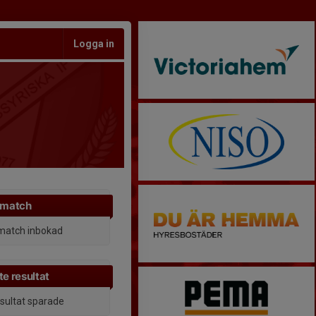
Logga in
 match
match inbokad
e resultat
esultat sparade