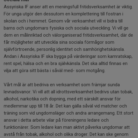
Assyriska IF anser att en meningsfull fritidsverksamhet är viktig.
För unga utgör den dessutom en komplettering till fostran i
skolan och i hemmet. Genom vår verksamhet vill vi bidra till
barns och ungdomars fysiska och sociala utveckling. Vi vill ge
dem en målinriktad och välorganiserad fritidsverksamhet, där de
får möjligheter att utveckla sina sociala förmågor som
självförtroende, personlig identitet och samhörighetskänsla.
Andan i Assyriska IF ska bygga på värderingar som kamratskap,
rent spel, hälsa och en bra självkänsla. Det ska alltid finnas en
vilja att göra sitt bästa i såväl med- som motgång.
Vårt mål är att bedriva en verksamhet som främjar sunda
levnadsvanor. Vi vill att all idrottsverksamhet bedrivs utan tobak,
alkohol, narkotika och dopning, med ett särskilt ansvar för
medlemmar upp till 18 år. Det kan gälla såväl vid matcher och
träning som vid ungdomsläger och andra arrangemang. Ett stort
ansvar i detta arbete vilar på föreningens ledare och
funktionärer. Som ledare kan man aktivt påverka ungdomar att
avstå från tobak, alkohol och olika droger. Det kan ske genom