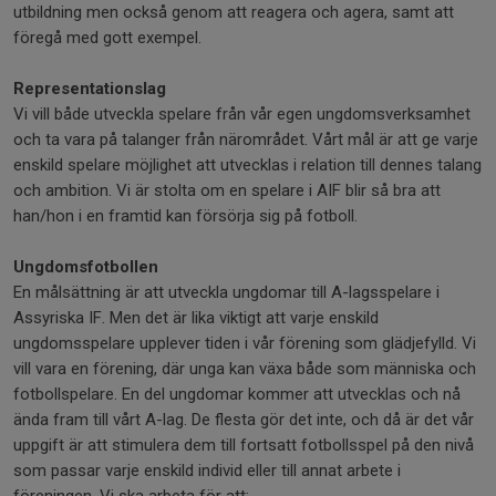
utbildning men också genom att reagera och agera, samt att
föregå med gott exempel.
Representationslag
Vi vill både utveckla spelare från vår egen ungdomsverksamhet
och ta vara på talanger från närområdet. Vårt mål är att ge varje
enskild spelare möjlighet att utvecklas i relation till dennes talang
och ambition. Vi är stolta om en spelare i AIF blir så bra att
han/hon i en framtid kan försörja sig på fotboll.
Ungdomsfotbollen
En målsättning är att utveckla ungdomar till A-lagsspelare i
Assyriska IF. Men det är lika viktigt att varje enskild
ungdomsspelare upplever tiden i vår förening som glädjefylld. Vi
vill vara en förening, där unga kan växa både som människa och
fotbollspelare. En del ungdomar kommer att utvecklas och nå
ända fram till vårt A-lag. De flesta gör det inte, och då är det vår
uppgift är att stimulera dem till fortsatt fotbollsspel på den nivå
som passar varje enskild individ eller till annat arbete i