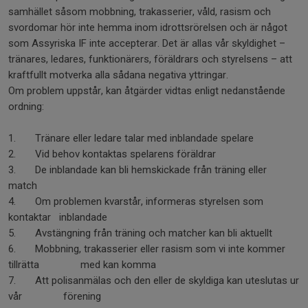
samhället såsom mobbning, trakasserier, våld, rasism och
svordomar hör inte hemma inom idrottsrörelsen och är något
som Assyriska IF inte accepterar. Det är allas vår skyldighet –
tränares, ledares, funktionärers, föräldrars och styrelsens – att
kraftfullt motverka alla sådana negativa yttringar.
Om problem uppstår, kan åtgärder vidtas enligt nedanstående
ordning:
1. Tränare eller ledare talar med inblandade spelare
2. Vid behov kontaktas spelarens föräldrar
3. De inblandade kan bli hemskickade från träning eller
match
4. Om problemen kvarstår, informeras styrelsen som
kontaktar inblandade
5. Avstängning från träning och matcher kan bli aktuellt
6. Mobbning, trakasserier eller rasism som vi inte kommer
tillrätta med kan komma
7. Att polisanmälas och den eller de skyldiga kan uteslutas ur
vår förening