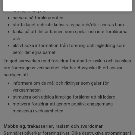
ställa upp när föreningen behöver hjälp vid turneringar,
arrangemang etc
närvara på föräldramöten
stötta laget och inte kritisera egna och/eller andras barn
tänka på att det är barnen som spelar och inte föräldrarna
och
aktivt söka information från förening och lagledning som
berör det egna barnet
En god samverkan med föräldrar förutsätter insikt i och kunskap
om föreningens verksamhet. Här har Assyriska IF ett ansvar
nämligen att
informera om de mål och riktlinjer som gäller för
verksamheten
stimulera och utbilda lämpliga föräldrar att bli ledare
motivera föräldrar att genom positivt engagemang
medverka i verksamheten
Mobbning, trakasserier, rasism och svordomar
Samhället påverkar föreningslivet. Olika destruktiva strömningar i