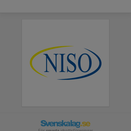
För
smarta
idrottsföreningar