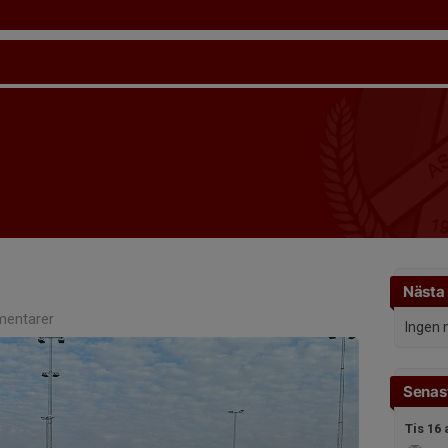
Nästa
entarer
Ingen 
Senast
Tis 16 