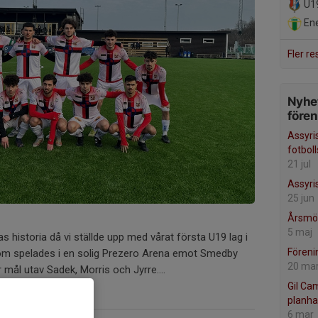
U1
Ene
Fler re
Nyhet
före
Assyri
fotbol
21 jul
Assyris
25 jun
Årsmö
5 maj
as historia då vi ställde upp med vårat första U19 lag i
Föreni
om spelades i en solig Prezero Arena emot Smedby
20 ma
 mål utav Sadek, Morris och Jyrre....
Gil Ca
planha
6 mar