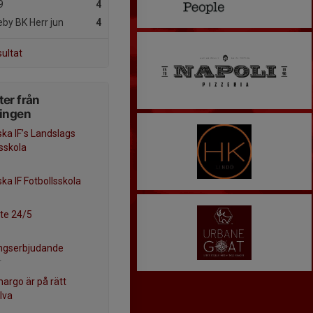
9
4
by BK Herr jun
4
sultat
er från
ningen
ska IF’s Landslags
lsskola
ka IF Fotbollsskola
te 24/5
ngserbjudande
r
margo är på rätt
lva