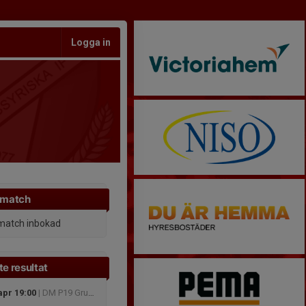
Logga in
 match
match inbokad
e resultat
apr 19:00
| DM P19 Grupp 1