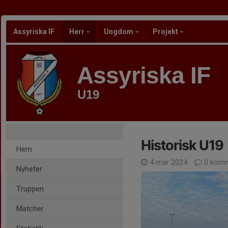
Assyriska IF
Herr
Ungdom
Projekt
Assyriska IF
U19
Historisk U19
Hem
4 mar 2024
0 komm
Nyheter
Truppen
Matcher