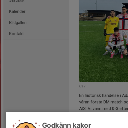
Statistik
Kalender
Bildgalleri
Kontakt
U19
En historisk händelse i Ad
våran första DM match s
AIS. Vi vann med 0-3 efter
Läs mer
Godkänn kakor