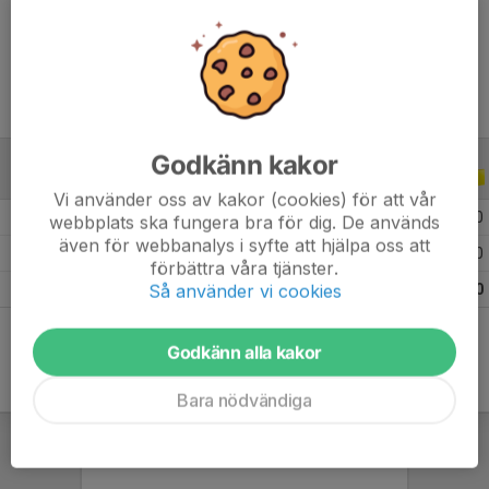
Ålder
13 år
Godkänn kakor
ALLA SERIER
ALLA ÅR
Vi använder oss av kakor (cookies) för att vår
2026
16
0
0
0
webbplats ska fungera bra för dig. De används
även för webbanalys i syfte att hjälpa oss att
2025
28
0
0
0
förbättra våra tjänster.
Så använder vi cookies
Totalt
44
0
0
0
Godkänn alla kakor
Bara nödvändiga