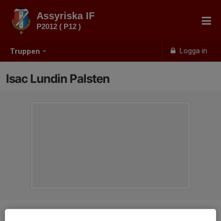
Assyriska IF
P2012 ( P12 )
Logga in
Truppen
Isac Lundin Palsten
Position
-