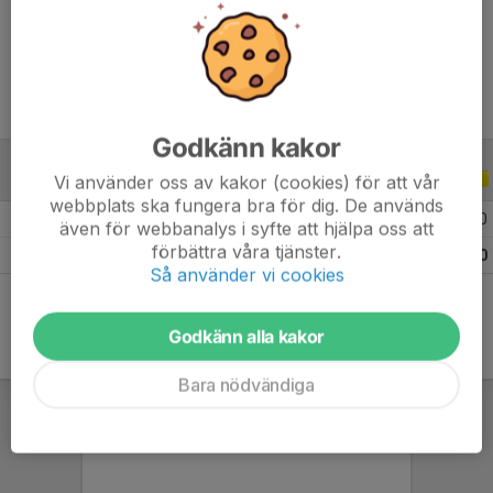
Ålder
14 år
Godkänn kakor
Vi använder oss av kakor (cookies) för att vår
ALLA SERIER
ALLA ÅR
webbplats ska fungera bra för dig. De används
2026
6
0
0
0
även för webbanalys i syfte att hjälpa oss att
förbättra våra tjänster.
Totalt
6
0
0
0
Så använder vi cookies
Godkänn alla kakor
Bara nödvändiga