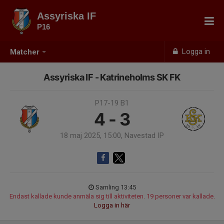
Assyriska IF
P16
Logga in
Matcher
Assyriska IF - Katrineholms SK FK
P17-19 B1
4 - 3
18 maj 2025, 15:00, Navestad IP
Samling 13:45
Endast kallade kunde anmäla sig till aktiviteten. 19 personer var kallade.
Logga in här