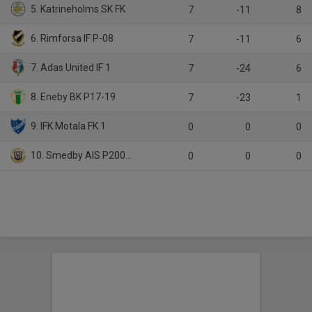
5. Katrineholms SK FK
7
-11
8
6. Rimforsa IF P-08
7
-11
6
7. Adas United IF 1
7
-24
6
8. Eneby BK P17-19
7
-23
1
9. IFK Motala FK 1
0
0
0
10. Smedby AIS P2006-2008
0
0
0