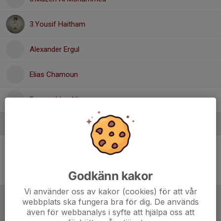
3.Yousif Haitham
Alexander Ergul
Elias Chamoun
Emanuel Isa-Nissan
Ledare
Jesper Kasinski
Tränare
Ninos Ertas
Tränare
Godkänn kakor
Vi använder oss av kakor (cookies) för att vår
webbplats ska fungera bra för dig. De används
Referat
även för webbanalys i syfte att hjälpa oss att