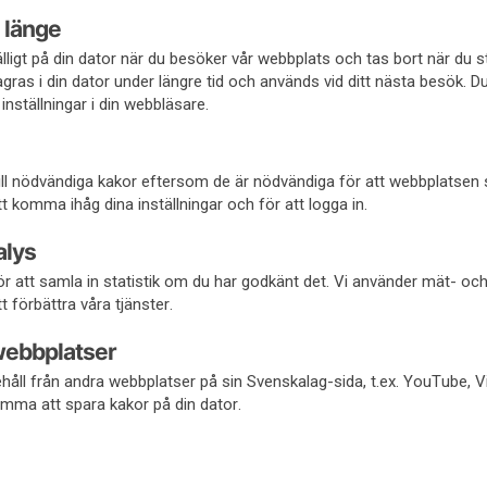
 länge
fälligt på din dator när du besöker vår webbplats och tas bort när du 
gras i din dator under längre tid och används vid ditt nästa besök. D
inställningar i din webbläsare.
 till nödvändiga kakor eftersom de är nödvändiga för att webbplatsen
 komma ihåg dina inställningar och för att logga in.
alys
r att samla in statistik om du har godkänt det. Vi använder mät- oc
t förbättra våra tjänster.
webbplatser
håll från andra webbplatser på sin Svenskalag-sida, t.ex. YouTube, 
mma att spara kakor på din dator.