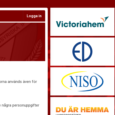
Logga in
korna används även för
te några personuppgifter