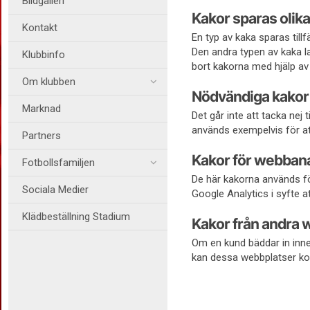
Bildgalleri
Kakor sparas olika
Kontakt
En typ av kaka sparas till
Den andra typen av kaka la
Klubbinfo
bort kakorna med hjälp av 
Om klubben
Nödvändiga kakor
Marknad
Det går inte att tacka nej
används exempelvis för att
Partners
Kakor för webban
Fotbollsfamiljen
De här kakorna används fö
Sociala Medier
Google Analytics i syfte at
Klädbeställning Stadium
Kakor från andra 
Om en kund bäddar in inne
kan dessa webbplatser ko