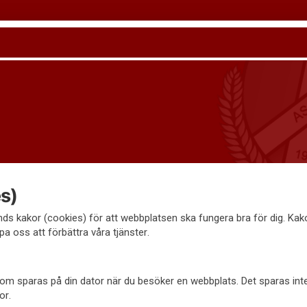
s)
s kakor (cookies) för att webbplatsen ska fungera bra för dig. Ka
pa oss att förbättra våra tjänster.
l som sparas på din dator när du besöker en webbplats. Det sparas in
or.