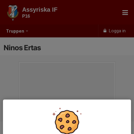
Assyriska IF
P16
Logga in
Truppen
Ninos Ertas
Titel
Tränare