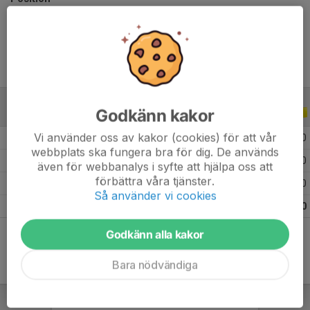
Ålder
18 år
Godkänn kakor
ALLA SERIER
ALLA ÅR
Vi använder oss av kakor (cookies) för att vår
2025
12
0
0
0
webbplats ska fungera bra för dig. De används
2024
26
0
0
0
även för webbanalys i syfte att hjälpa oss att
förbättra våra tjänster.
2023
14
0
0
0
Så använder vi cookies
Totalt
52
0
0
0
Godkänn alla kakor
Bara nödvändiga