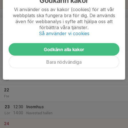
Godkänn kakor
Sön
Vi använder oss av kakor (cookies) för att vår
v.47
webbplats ska fungera bra för dig. De används
även för webbanalys i syfte att hjälpa oss att
18
17:30
Träning
förbättra våra tjänster.
19:00
Mån
Navestad IP
Så använder vi cookies
19
Tis
Godkänn alla kakor
20
17:30
Träning
Bara nödvändiga
19:00
Ons
Navestad IP
21
Tor
22
Fre
23
12:30
Inomhus
14:00
Lör
Navestad hallen
24