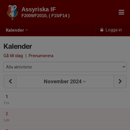
Assyriska IF
F2009/F2010, ( F15/F14 )
Logga in
Kalender
Kalender
Gå till idag
|
Prenumerera
November 2024
1
Fre
2
Lör