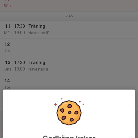
Sön
v.46
11
17:30
Träning
19:00
Mån
Navestad IP
12
Tis
13
17:30
Träning
19:00
Ons
Navestad IP
14
Tor
15
Fre
16
Lör
17