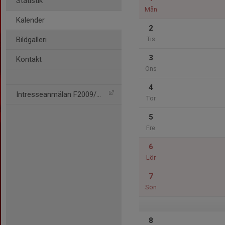
Statistik
Mån
Kalender
2
Bildgalleri
Tis
3
Kontakt
Ons
4
Intresseanmälan F2009/F20
Tor
5
Fre
6
Lör
7
Sön
8