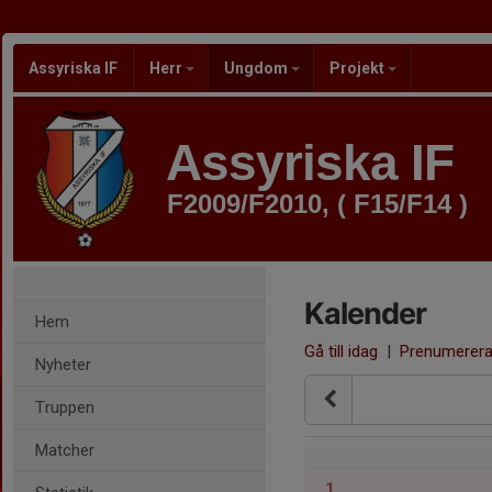
Assyriska IF
Herr
Ungdom
Projekt
Assyriska IF
F2009/F2010, ( F15/F14 )
Kalender
Hem
Gå till idag
|
Prenumerer
Nyheter
Truppen
Matcher
1