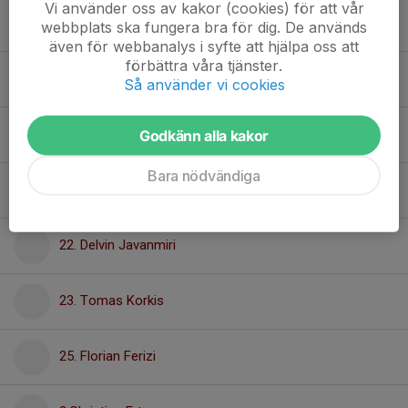
Vi använder oss av kakor (cookies) för att vår
14. Yousif Hayder Abduljabbar
webbplats ska fungera bra för dig. De används
även för webbanalys i syfte att hjälpa oss att
förbättra våra tjänster.
15. Alfons Möller
Så använder vi cookies
Godkänn alla kakor
20. Noel Deniz
Bara nödvändiga
21. Noh Georgo
22. Delvin Javanmiri
23. Tomas Korkis
25. Florian Ferizi