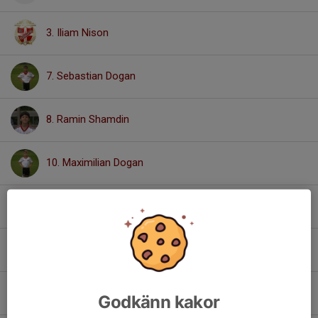
3. Iliam Nison
7. Sebastian Dogan
8. Ramin Shamdin
10. Maximilian Dogan
11. Leonel Isik
12. Markus Adwani
13. Joseph Bargabro
Godkänn kakor