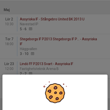
Maj
Lör 2
Assyriska IF - Stångebro United BK 2013 U
10:30
Navestad IP
5
-
6
Tor 7
Stegeborgs IF P2013 Stegeborgs IF P... - Assyriska
18:00
IF
Häggvallen
3
-
10
Lör 23
Lindö FF P2013 Svart - Assyriska IF
12:00
Fastighetsteknik Arena B
2
-
2
Lör 30
Assyriska IF - Kimstad GoIF P13/14
10:00
Navestad IP
10
-
1
Juni