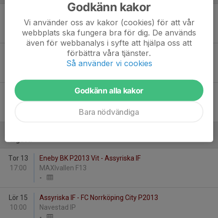
Godkänn kakor
Sön 7
IK Sleipner P13 - Assyriska IF
Vi använder oss av kakor (cookies) för att vår
16:15
Ektorps IP
webbplats ska fungera bra för dig. De används
3
-
1
även för webbanalys i syfte att hjälpa oss att
förbättra våra tjänster.
Sön 14
Assyriska IF - Smedby AIS P2013 Svart
Så använder vi cookies
10:00
Navestad IP
3
-
0
Godkänn alla kakor
Lör 27
Assyriska IF - Hjulsbro IK P-2014
10:00
Navestad IP
Bara nödvändiga
7
-
0
Augusti
Tor 13
Eneby BK P2013 Vit - Assyriska IF
17:00
MAXIvallen F13
-
Lör 15
Assyriska IF - FC Norrköping City P2013
10:00
Navestad IP
-