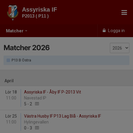
Assyriska IF
P2013 ( P11 )
Logga in
Matcher
Matcher 2026
P13 B Östra
April
Lör 18
Assyriska IF - Åby IF P-2013 Vit
11:00
Navestad IP
5
-
2
Lör 25
Västra Husby IF P13 Lag Blå - Assyriska IF
11:00
Hylingevallen
0
-
3