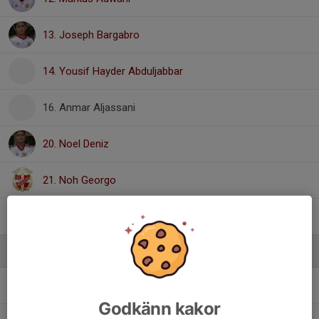
13. Joseph Bargabro
14. Yousif Hayder Abduljabbar
16. Anmar Aljassani
20. Noel Deniz
21. Noh Georgo
22. Delvin Javanmiri
Ledare
Gorgis Dogan
Huvudtränare
Godkänn kakor