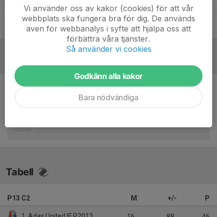
Simon Dogan
Tränare
Vi använder oss av kakor (cookies) för att vår
webbplats ska fungera bra för dig. De används
Sulle Baysal
Tränare
även för webbanalys i syfte att hjälpa oss att
förbättra våra tjänster.
Så använder vi cookies
Inför match
/
Referat
Godkänn alla kakor
Inget referat skrivet
Bara nödvändiga
Tabell
P13 C2
M
+/-
P
1. Adas United IF P2013
16
88
46