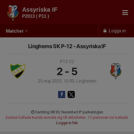
Assyriska IF
P2013 ( P11 )
Logga in
Matcher
Linghems SK P-12 - Assyriska IF
P13 C2
2 - 5
25 maj 2025, 10:00, Lingheden
Samling 08:30, Navestad IP parkeringen
Endast kallade kunde anmäla sig till aktiviteten. 17 personer var kallade.
Logga in här