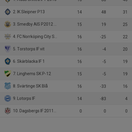
2. IK Sleipner P13
14
48
31
3. Smedby AIS P2012 Gul
15
19
25
4. FC Norrköping City Svart
16
-25
22
5. Torstorps IF vit
16
-4
20
6. Skärblacka IF 1
16
-5
19
7. Linghems SK P-12
15
-5
19
8. Svärtinge SK Blå
16
-33
16
9. Lotorps IF
14
-83
4
10. Dagsbergs IF 2011-2012
0
0
0