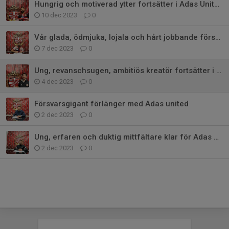
Hungrig och motiverad ytter fortsätter i Adas United
10 dec 2023
0
Vår glada, ödmjuka, lojala och hårt jobbande försvarare stannar i Adas
7 dec 2023
0
Ung, revanschsugen, ambitiös kreatör fortsätter i Adas United.
4 dec 2023
0
Försvarsgigant förlänger med Adas united
2 dec 2023
0
Ung, erfaren och duktig mittfältare klar för Adas United IF
2 dec 2023
0