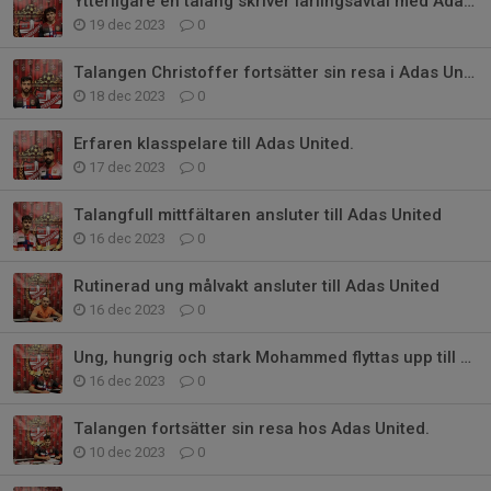
Ytterligare en talang skriver lärlingsavtal med Adas United
19 dec 2023
0
Talangen Christoffer fortsätter sin resa i Adas United.
18 dec 2023
0
Erfaren klasspelare till Adas United.
17 dec 2023
0
Talangfull mittfältaren ansluter till Adas United
16 dec 2023
0
Rutinerad ung målvakt ansluter till Adas United
16 dec 2023
0
Ung, hungrig och stark Mohammed flyttas upp till div 3
16 dec 2023
0
Talangen fortsätter sin resa hos Adas United.
10 dec 2023
0