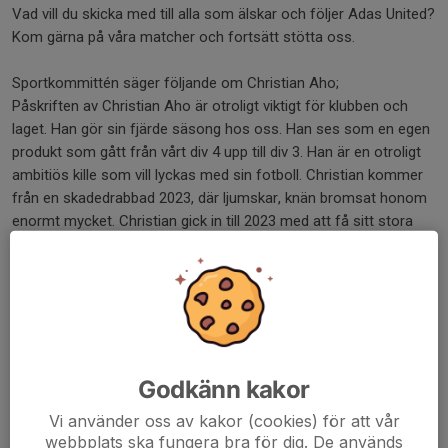
Vad vill du skicka med till alla som älskar och följer Adas United?
Kom gärna på våra matcher och fortsätt stötta oss.
Sportkommittén säger följande om Christian Aho;
Påskriften av Christian Aho är otroligt viktigt för klubben och
laget. Han gör sin fjärde säsong hos oss. Han ses som en egen
produkt som gått från vårt div 4 upp till div 3. Han är en otroligt
ambitiös kille som vill lyckas med sin fotboll. Christian kommer
från en skadedrabbad 2023, där ljumskar, knän bromsat honom
enormt mycket. Christian gick in till 2023 med att få sitt stora
genombrott, men tyvärr satte skadorna käppar i hjulet. Christian
är otroligt revanschsugen och vill göra ett fantastiskt 2024. Han
är en kreatör med stor arbetskapacitet och blick för spelet.
Hans kvaliteter ger laget en extra dimension. Vi önskar Christian
och laget ett stort lycka nästa säsong. Vi glädjer oss att se
Christian på plan.
Tihe Tihe Adas United
Godkänn kakor
❤️🤍🖤👏🙏💯👍🏼🌟
Vi använder oss av kakor (cookies) för att vår
webbplats ska fungera bra för dig. De används
Dela nyhet