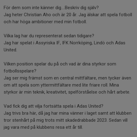
För dem som inte känner dig….Beskriv dig själv?
Jag heter Christian Aho och är 20 år. Jag älskar att spela fotboll
och har höga ambitioner med min fotboll.
Vilka lag har du representerat sedan tidigare?
Jag har spelat i Assyriska IF, IFK Norrköping, Lindö och Adas
United.
Vilken position spelar du på och vad är dina styrkor som
fotbollsspelare?
Jag ser mig främst som en central mittfältare, men tycker även
om att spela som yttermittfältare med lite friare roll. Mina
styrkor är min teknik, kreativitet, spelförståelse och hårt arbete.
Vad fick dig att vilja fortsätta spela i Adas United?
Jag trivs bra här, då jag har mina vänner i laget samt att klubben
tror stenhårt på mig trots mitt skadedrabbade 2023. Sedan vill
jag vara med på klubbens resa ett år till.