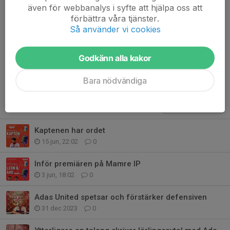
även för webbanalys i syfte att hjälpa oss att
förbättra våra tjänster.
Så använder vi cookies
Kommentarer
Godkänn alla kakor
Bara nödvändiga
Tidigare nyheter
Kaptenen har ordet
15 jun, 22:02
0
Inför premiären på Mamre IP
3 jun, 18:02
0
Adas United spetsar och förstärker defensiven
31 dec 2023
0