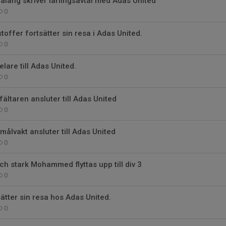
 talang skriver lärlingsavtal med Adas United
0
toffer fortsätter sin resa i Adas United.
0
lare till Adas United.
0
fältaren ansluter till Adas United
0
målvakt ansluter till Adas United
0
ch stark Mohammed flyttas upp till div 3
0
ätter sin resa hos Adas United.
0