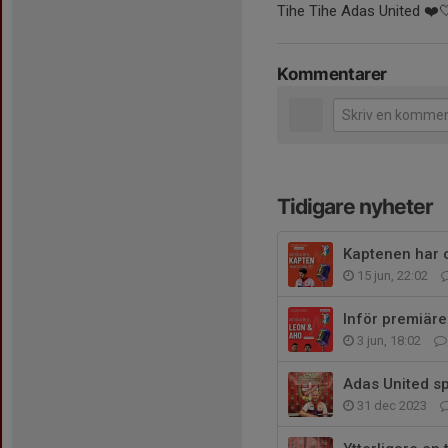
Tihe Tihe Adas United ❤️
Kommentarer
Tidigare nyheter
Kaptenen har 
15 jun, 22:02
Inför premiär
3 jun, 18:02
Adas United sp
31 dec 2023