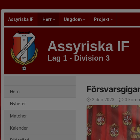
Assyriska IF
Herr
Ungdom
Projekt
Assyriska IF
Lag 1 - Division 3
Försvarsgigan
Hem
2 dec 2023
0 komm
Nyheter
Matcher
Kalender