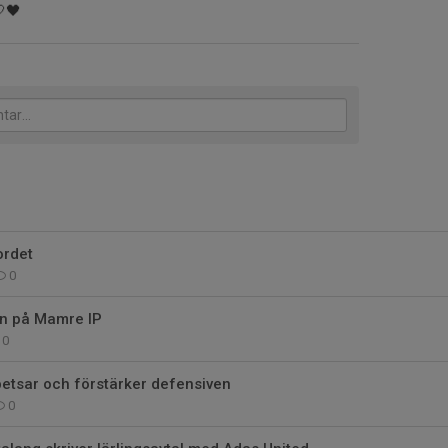
🤍🖤
ordet
0
en på Mamre IP
0
etsar och förstärker defensiven
0