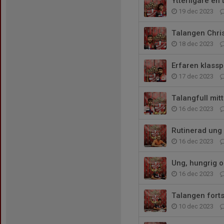
Ytterligare en
19 dec 2023
Talangen Chris
18 dec 2023
Erfaren klasspe
17 dec 2023
Talangfull mitt
16 dec 2023
Rutinerad ung 
16 dec 2023
Ung, hungrig o
16 dec 2023
Talangen forts
10 dec 2023