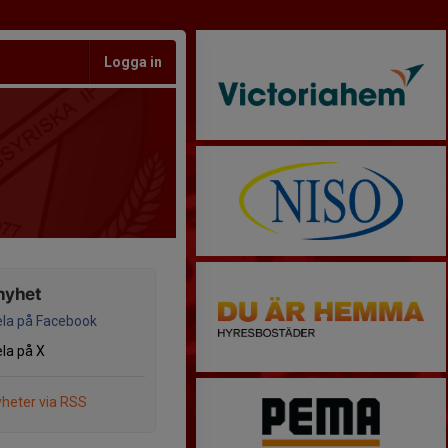
Logga in
nyhet
la på Facebook
la på X
heter via RSS