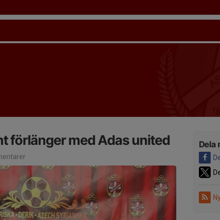
t förlänger med Adas united
Dela 
entarer
De
De
Ny