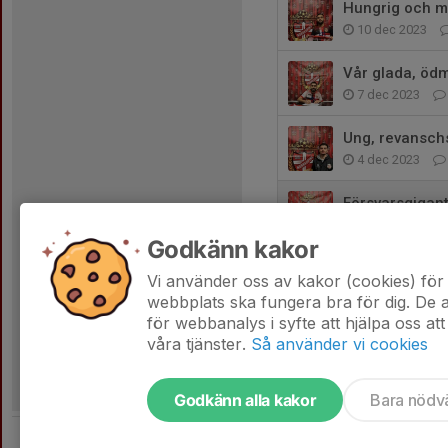
Hungrig och mo
10 dec 2023
Vår glada, ödm
7 dec 2023
Ung, revanschs
4 dec 2023
Försvarsgigan
2 dec 2023
Godkänn kakor
Ung, erfaren oc
Vi använder oss av kakor (cookies) för 
2 dec 2023
webbplats ska fungera bra för dig. De
för webbanalys i syfte att hjälpa oss att
våra tjänster.
Så använder vi cookies
Godkänn alla kakor
Bara nödv
Tjäna pengar till laget