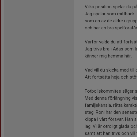
Vilka position spelar du på
Jag spelar som mittback. M
som en av de äldre i grupp
och har en bra spelförståe
Varför valde du att fortsä
Jag trivs bra i Adas som l
känner mig hemma här.
Vad vill du skicka med til
Att fortsätta heja och stö
Fotbollskommitee säger så
Med denna förlängning visa
familjekänsla, rätta karakt
steg. Roni har den senaste
klippa i vårt försvar. Han s
lag. Vi är otroligt glada
samt att han trivs och vil