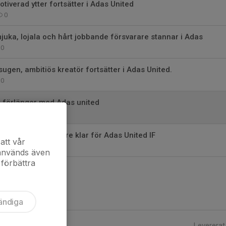
tiverad ytter fortsätter i Adas United
0
juka, lojala och hårt jobbande försvarare stannar i Adas
0
ugen, ambitiös kreatör fortsätter i Adas United.
0
t förlänger med Adas united
0
h duktig mittfältare klar för Adas United IF
att vår
0
 används även
 förbättra
ändiga
Levererat