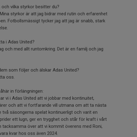
 och vilka styrkor besitter du?
ina styrkor är att jag bidrar med rutin och erfarenhet
en. Fotbollsmässigt tycker jag att jag är snabb, stark
lse.
tta i Adas United?
ag och med allt runtomkring. Det är en familj och jag
l dem som följer och älskar Adas United?
tta oss.
här in förlängningen:
r vi i Adas United att vi jobbar med kontinuitet,
ärer och att vi fortfarande vill utmana om att ta nästa
 två säsongerna spelat kontinuerligt och varit en
prider ett lugn, ger en trygghet och står för kraft i vårt
 och tacksamma över att vi kommit överens med Roni,
l vara kvar hos oss även 2024.