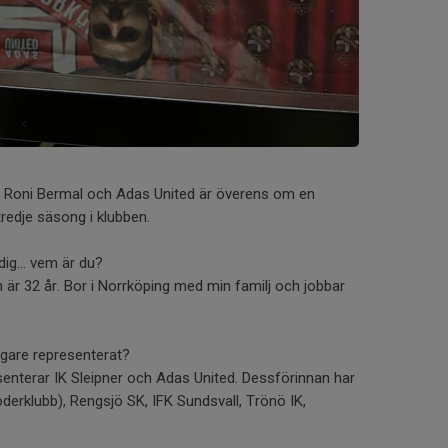
tt Roni Bermal och Adas United är överens om en
tredje säsong i klubben.
dig… vem är du?
 är 32 år. Bor i Norrköping med min familj och jobbar
digare representerat?
senterar IK Sleipner och Adas United. Dessförinnan har
moderklubb), Rengsjö SK, IFK Sundsvall, Trönö IK,