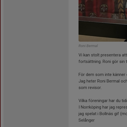
Roni Bermal
Vi kan stolt presentera a
fortsättning. Roni gör sin 
För dem som inte känner 
Jag heter Roni Bermal och
som revisor.
Vilka föreningar har du ti
I Norrköping har jag repre
jag spelat i Bollnäs gif (
Selånger