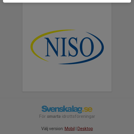
För
smarta
idrottsföreningar
Välj version:
Mobil
|
Desktop