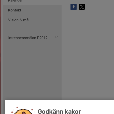
Kalender
Kontakt
Vision & mål
Intresseanmälan P2012
Godkänn kakor