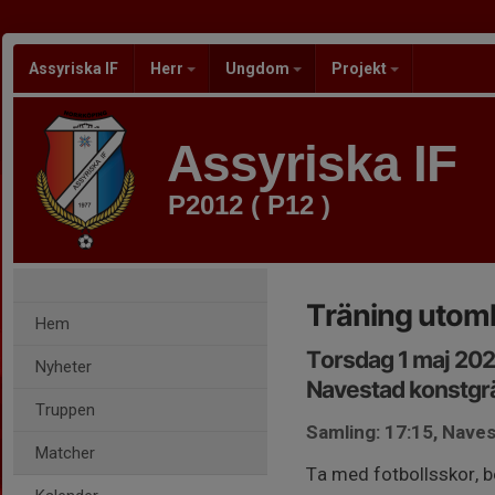
Assyriska IF
Herr
Ungdom
Projekt
Assyriska IF
P2012 ( P12 )
Träning utom
Hem
Torsdag 1 maj 202
Nyheter
Navestad konstgr
Truppen
Samling: 17:15, Nave
Matcher
Ta med fotbollsskor, b