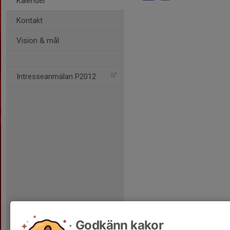
Kalender
Kontakt
Vision & mål
Intresseanmälan P2012
Godkänn kakor