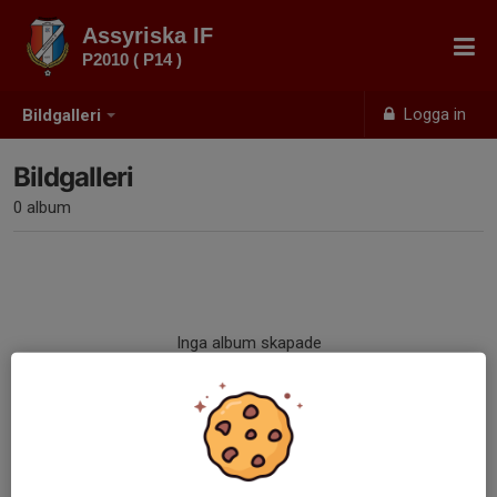
Assyriska IF
P2010 ( P14 )
Logga in
Bildgalleri
Bildgalleri
0 album
Inga album skapade