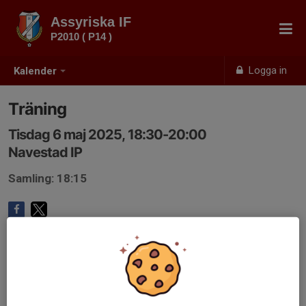
Assyriska IF
P2010 ( P14 )
Logga in
Kalender
Träning
Tisdag 6 maj 2025, 18:30-20:00
Navestad IP
Samling: 18:15