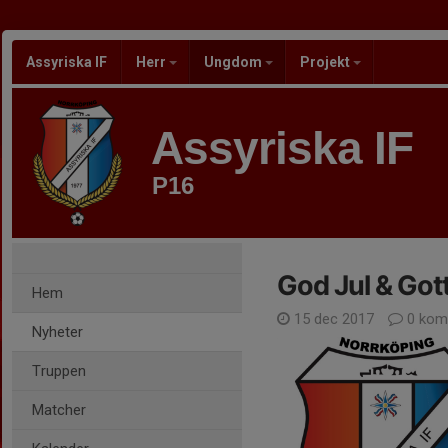
Assyriska IF
Herr
Ungdom
Projekt
Assyriska IF
P16
God Jul & Gott
Hem
15 dec 2017
0 kom
Nyheter
Truppen
Matcher