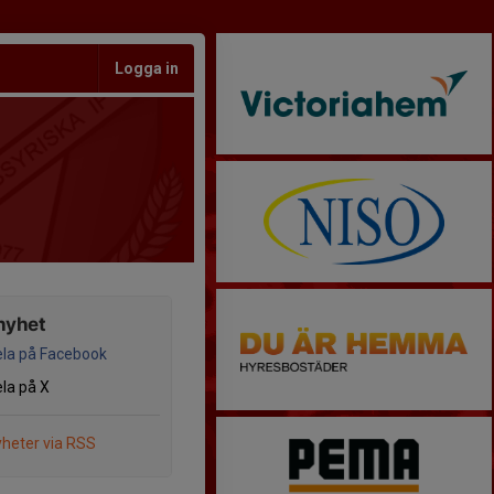
Logga in
nyhet
la på Facebook
la på X
heter via RSS