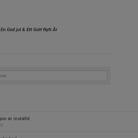
- En God jul & Ett Gott Nytt År
n är inställd
0