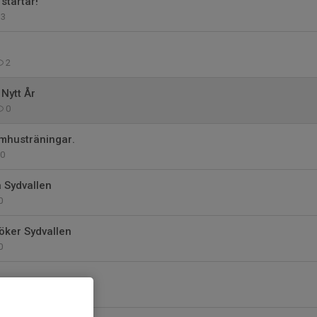
startar!
3
2
 Nytt År
0
omhusträningar.
0
å Sydvallen
0
öker Sydvallen
0
0