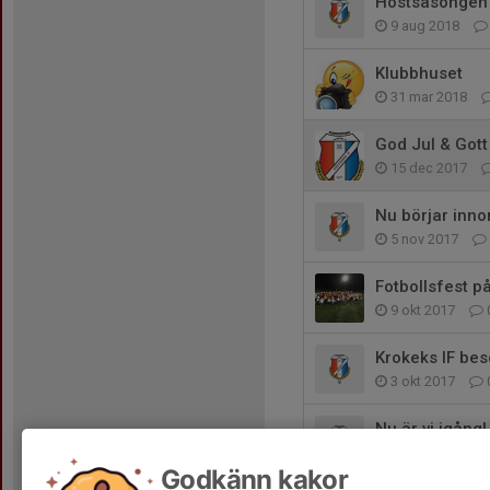
Höstsäsongen 
9 aug 2018
Klubbhuset
31 mar 2018
God Jul & Gott
15 dec 2017
Nu börjar inn
5 nov 2017
Fotbollsfest p
9 okt 2017
Krokeks IF bes
3 okt 2017
Nu är vi igång!
16 jan 2017
Godkänn kakor