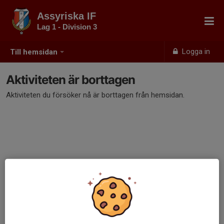
Assyriska IF
Lag 1 - Division 3
Logga in
Till hemsidan
Aktiviteten är borttagen
Aktiviteten du försöker nå är borttagen från hemsidan.