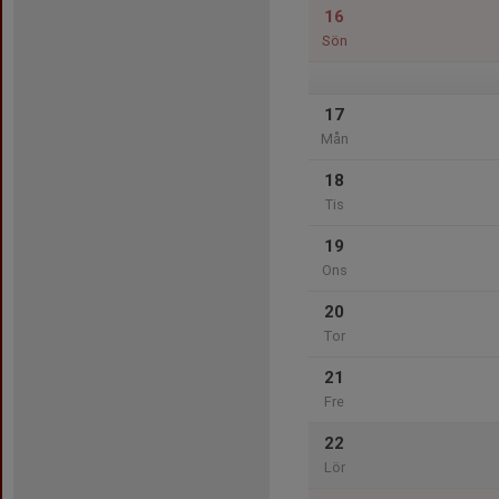
16
Sön
17
Mån
18
Tis
19
Ons
20
Tor
21
Fre
22
Lör