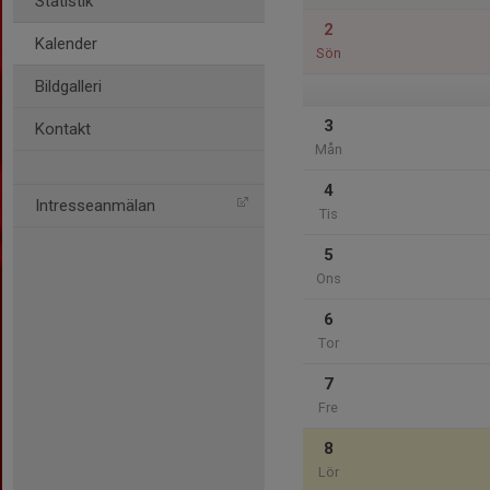
Statistik
2
Kalender
Sön
Bildgalleri
3
Kontakt
Mån
4
Intresseanmälan
Tis
5
Ons
6
Tor
7
Fre
8
Lör