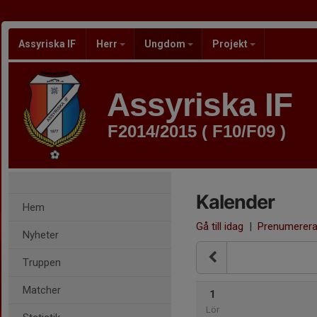
Assyriska IF
Herr
Ungdom
Projekt
Assyriska IF
F2014/2015 ( F10/F09 )
Kalender
Hem
Gå till idag
|
Prenumerer
Nyheter
Truppen
Matcher
1
Lör