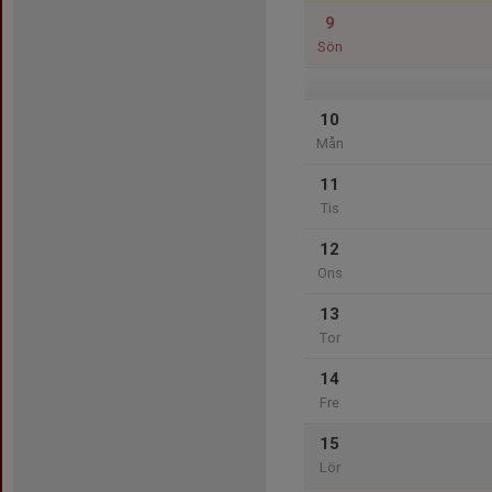
9
Sön
10
Mån
11
Tis
12
Ons
13
Tor
14
Fre
15
Lör