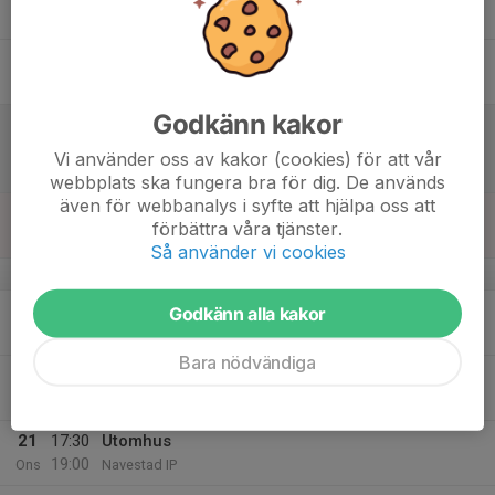
Tor
16
Fre
Godkänn kakor
17
10:00
Match mot Svärtinge SK F-junior
11:30
Lör
F15-19 C1
Vi använder oss av kakor (cookies) för att vår
Navestad IP
webbplats ska fungera bra för dig. De används
även för webbanalys i syfte att hjälpa oss att
18
förbättra våra tjänster.
Sön
Så använder vi cookies
v.21
19
17:30
Utomhus
Godkänn alla kakor
19:00
Mån
Navestad IP
Bara nödvändiga
20
Tis
21
17:30
Utomhus
19:00
Ons
Navestad IP