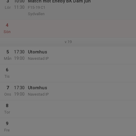
3
10:00
Match mot Eneby BK Dam jun
11:30
Lör
F15-19 C1
Sydvallen
4
Sön
v.19
5
17:30
Utomhus
19:00
Mån
Navestad IP
6
Tis
7
17:30
Utomhus
19:00
Ons
Navestad IP
8
Tor
9
Fre