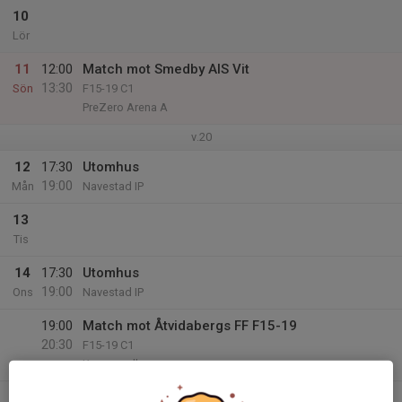
10
Lör
11
12:00
Match mot Smedby AIS Vit
13:30
Sön
F15-19 C1
PreZero Arena A
v.20
12
17:30
Utomhus
19:00
Mån
Navestad IP
13
Tis
14
17:30
Utomhus
19:00
Ons
Navestad IP
19:00
Match mot Åtvidabergs FF F15-19
20:30
F15-19 C1
Kopparvallen
15