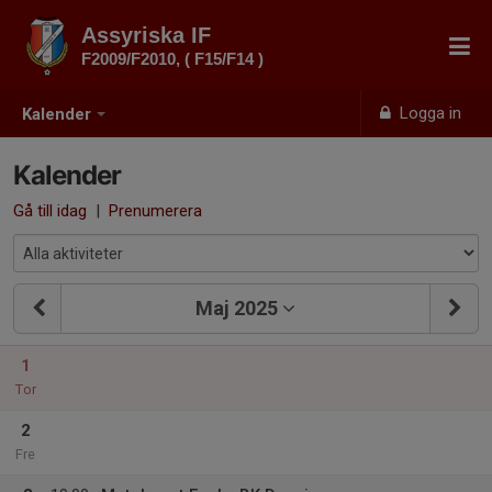
Assyriska IF
F2009/F2010, ( F15/F14 )
Logga in
Kalender
Kalender
Gå till idag
|
Prenumerera
Maj 2025
1
Tor
2
Fre