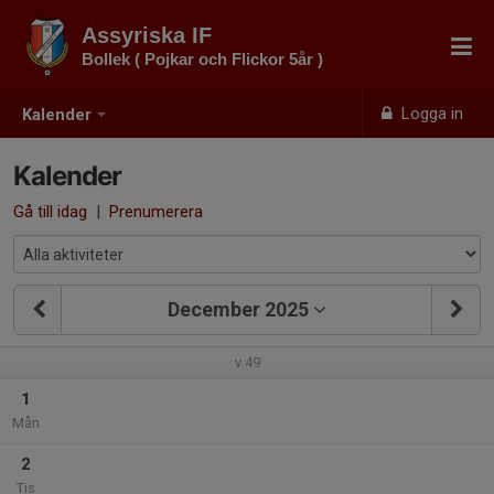
Assyriska IF
Bollek ( Pojkar och Flickor 5år )
Logga in
Kalender
Kalender
Gå till idag
|
Prenumerera
December 2025
v.49
1
Mån
2
Tis