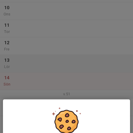
10
Ons
11
Tor
12
Fre
13
Lör
14
Sön
v.51
15
Mån
16
Tis