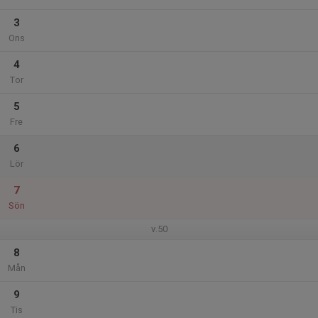
3
Ons
4
Tor
5
Fre
6
Lör
7
Sön
v.50
8
Mån
9
Tis