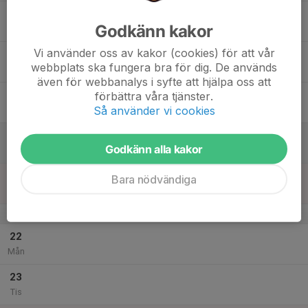
17
Godkänn kakor
Ons
Vi använder oss av kakor (cookies) för att vår
18
webbplats ska fungera bra för dig. De används
Tor
även för webbanalys i syfte att hjälpa oss att
19
förbättra våra tjänster.
Så använder vi cookies
Fre
20
Godkänn alla kakor
Lör
21
Bara nödvändiga
Sön
v.52
22
Mån
23
Tis