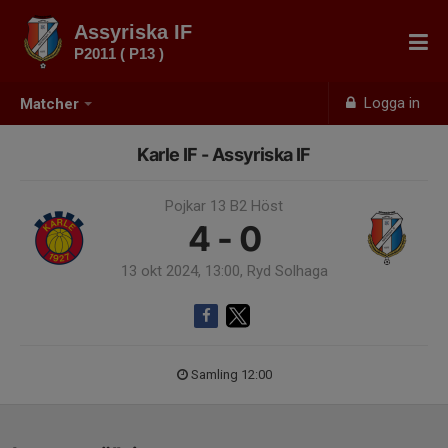
Assyriska IF
P2011 ( P13 )
Logga in
Matcher
Karle IF - Assyriska IF
Pojkar 13 B2 Höst
4 - 0
13 okt 2024, 13:00, Ryd Solhaga
Samling 12:00