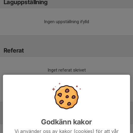
Laguppställning
Ingen uppställning ifylld
Referat
Inget referat skrivet
Tabell
Godkänn kakor
Vi använder oss av kakor (cookies) för att vår