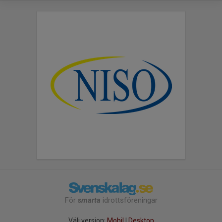
För
smarta
idrottsföreningar
Välj version:
Mobil
|
Desktop