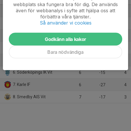
Pojkar 13 B2 Höst
M
+/-
P
webbplats ska fungera bra för dig. De används
även för webbanalys i syfte att hjälpa oss att
1. IFK Norrköping FK Blå
7
48
18
förbättra våra tjänster.
Så använder vi cookies
2. Torstorps IF blå
7
12
16
3. Mjölby AI FF Gul
7
2
15
Godkänn alla kakor
4. Motala AIF FK Vit
7
10
10
Bara nödvändiga
5. Adas United
7
-13
9
6. Söderköpings IK Vit
6
-15
4
7. Karle IF
6
-27
4
8. Smedby AIS Vit
7
-17
3