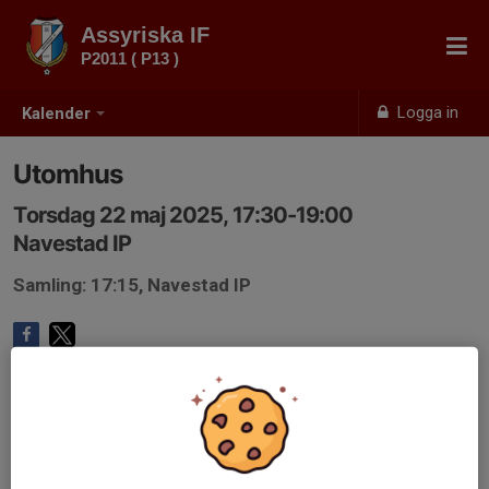
Assyriska IF
P2011 ( P13 )
Logga in
Kalender
Utomhus
Torsdag 22 maj 2025, 17:30-19:00
Navestad IP
Samling: 17:15, Navestad IP