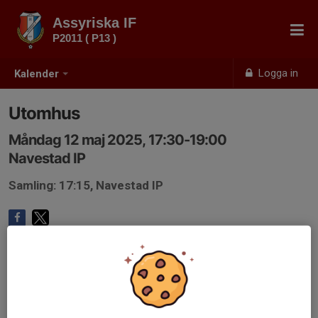
Assyriska IF
P2011 ( P13 )
Logga in
Kalender
Utomhus
Måndag 12 maj 2025, 17:30-19:00
Navestad IP
Samling: 17:15, Navestad IP