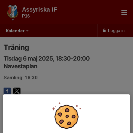
Assyriska IF
P16
Logga in
Kalender
Träning
Tisdag 6 maj 2025, 18:30-20:00
Navestaplan
Samling: 18:30