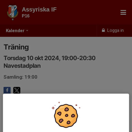
Assyriska IF
P16
Logga in
Kalender
Träning
Torsdag 10 okt 2024, 19:00-20:30
Navestadplan
Samling: 19:00