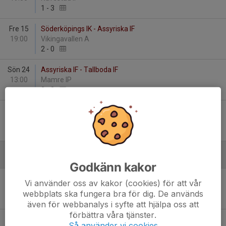
1
-
3
Fre 15
Söderköpings IK - Assyriska IF
19:00
Vikingavallen A
2
-
0
Sön 24
Assyriska IF - Tallboda IF
13:00
Mamre IP
2
-
3
Sön 31
Linghems SK - Assyriska IF
17:00
Lingheden
1
-
1
Juni
Godkänn kakor
Fre 5
Assyriska IF - Simonstorps IF
Vi använder oss av kakor (cookies) för att vår
18:30
Mamre IP
webbplats ska fungera bra för dig. De används
2
-
2
även för webbanalys i syfte att hjälpa oss att
förbättra våra tjänster.
Sön 14
FF Jaguar Norrköping - Assyriska IF
Så använder vi cookies