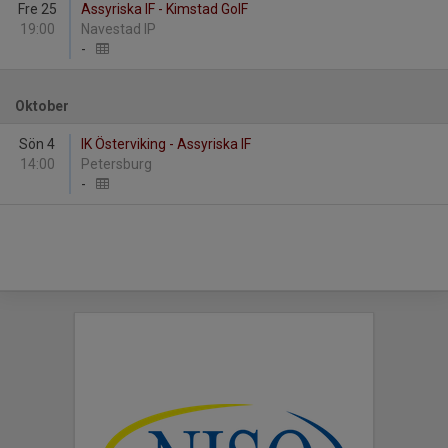
Fre 25
Assyriska IF - Kimstad GoIF
19:00
Navestad IP
-
Oktober
Sön 4
IK Österviking - Assyriska IF
14:00
Petersburg
-