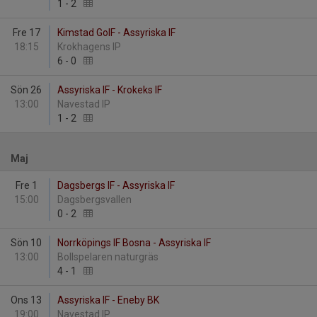
1
-
2
Fre 17
Kimstad GoIF - Assyriska IF
18:15
Krokhagens IP
6
-
0
Sön 26
Assyriska IF - Krokeks IF
13:00
Navestad IP
1
-
2
Maj
Fre 1
Dagsbergs IF - Assyriska IF
15:00
Dagsbergsvallen
0
-
2
Sön 10
Norrköpings IF Bosna - Assyriska IF
13:00
Bollspelaren naturgräs
4
-
1
Ons 13
Assyriska IF - Eneby BK
19:00
Navestad IP