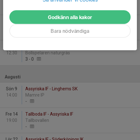
17:00
Borgsmo IP
1
-
2
Godkänn alla kakor
Tis 23
Assyriska IF - FF Jaguar Norrköping
18:30
Mamre IP
Bara nödvändiga
2
-
3
Sön 28
Simonstorps IF - Assyriska IF
12:30
Bollspelaren naturgräs
3
-
0
Augusti
Sön 9
Assyriska IF - Linghems SK
14:00
Mamre IP
-
Fre 14
Tallboda IF - Assyriska IF
19:00
Tallbovallen
-
Lör 22
Assyriska IF - Söderköpings IK