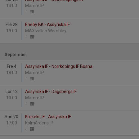
13:00
Mamre IP
-
Fre 28
Eneby BK - Assyriska IF
19:00
MAXIvallen Wembley
-
September
Fre 4
Assyriska IF - Norrköpings IF Bosna
18:00
Mamre IP
-
Lör 12
Assyriska IF - Dagsbergs IF
13:00
Mamre IP
-
Sön 20
Krokeks IF - Assyriska IF
17:00
Kolmårdens IP
-