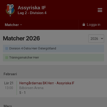
Assyriska IF
Lag 2 - Division 4
Logga in
Matcher
Matcher 2026
Division 4 Östra Herr Östergötland
Träningsmatcher Herr
Februari
Lör 21
Hemgårdarnas BK Herr - Assyriska IF
13:00
Bilbörsen Arena
5
-
1
Mars