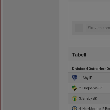
Tabell
Division 4 Östra Herr 
1. Åby IF
2. Linghems SK
3. Eneby BK
4. Norrköpings IF B