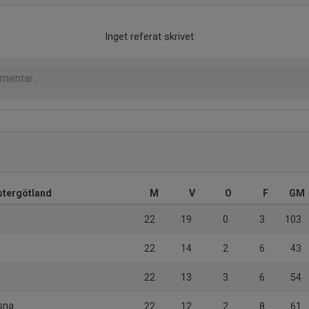
Inget referat skrivet
Östergötland
M
V
O
F
GM
22
19
0
3
103
22
14
2
6
43
22
13
3
6
54
osna
22
12
2
8
61