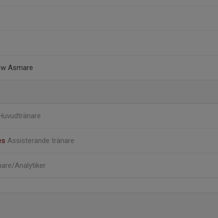
ew Asmare
Huvudtränare
es
Assisterande tränare
are/Analytiker