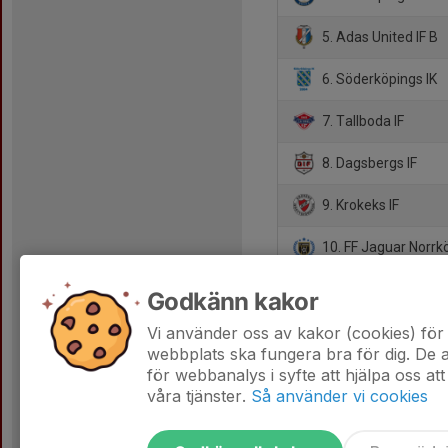
5. Adas United IF B
6. Söderköpings IK
7. Tallboda IF
8. Dagsbergs IF
9. Krokeks IF
10. FF Jaguar Norrk
11. Finspångs FK
Godkänn kakor
12. Valdemarsviks I
Vi använder oss av kakor (cookies) för 
webbplats ska fungera bra för dig. De
för webbanalys i syfte att hjälpa oss att
våra tjänster.
Så använder vi cookies