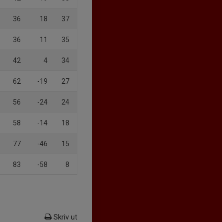
36
18
37
36
11
35
42
4
34
62
-19
27
56
-24
24
58
-14
18
77
-46
15
83
-58
8
Skriv ut