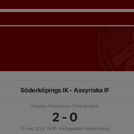
Söderköpings IK - Assyriska IF
Division 4 Östra Herr Östergötland
2 - 0
16 maj 2025, 19:00, Vikingavallen Söderköping