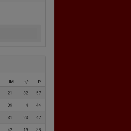
IM
+/-
P
21
82
57
39
4
44
31
23
42
42
19
38