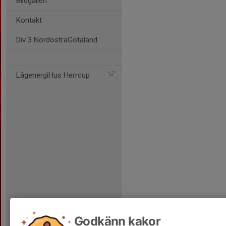
Bildgalleri
Kontakt
Div 3 NordöstraGötaland
LågenergiHus Herrcup
Godkänn kakor