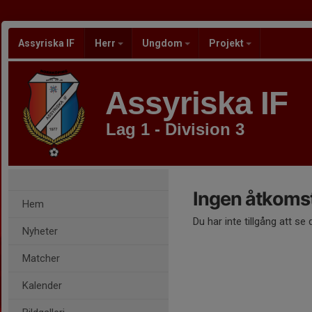
Assyriska IF
Herr
Ungdom
Projekt
Assyriska IF
Lag 1 - Division 3
Ingen åtkoms
Hem
Du har inte tillgång att se
Nyheter
Matcher
Kalender