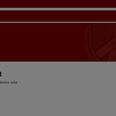
t
 denna sida.