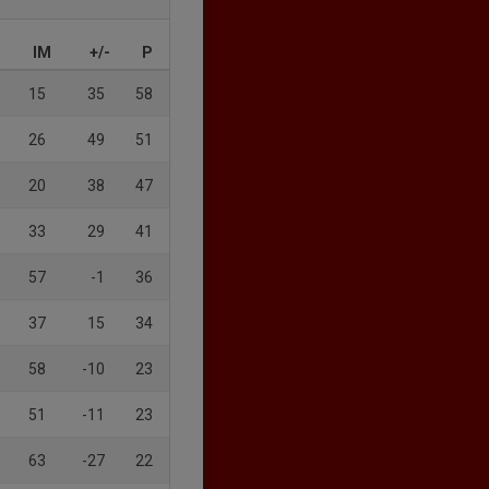
IM
+/-
P
15
35
58
26
49
51
20
38
47
33
29
41
57
-1
36
37
15
34
58
-10
23
51
-11
23
63
-27
22