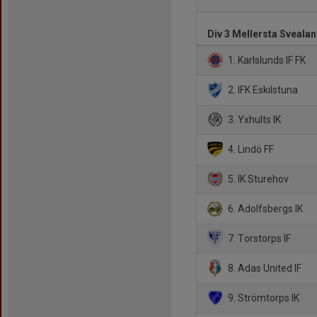
Div 3 Mellersta Svealan
1. Karlslunds IF FK
2. IFK Eskilstuna
3. Yxhults IK
4. Lindö FF
5. IK Sturehov
6. Adolfsbergs IK
7. Torstorps IF
8. Adas United IF
9. Strömtorps IK