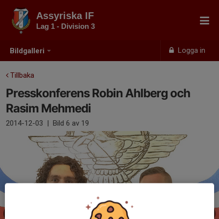
Assyriska IF
Lag 1 - Division 3
Logga in
Bildgalleri
Tillbaka
Presskonferens Robin Ahlberg och
Rasim Mehmedi
2014-12-03
|
Bild
6
av 19