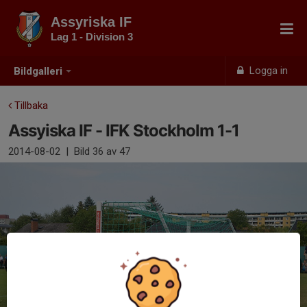
Assyriska IF
Lag 1 - Division 3
Logga in
Bildgalleri
Tillbaka
Assyiska IF - IFK Stockholm 1-1
2014-08-02
|
Bild
36
av 47