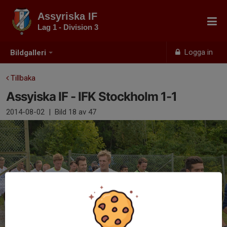
Assyriska IF
Lag 1 - Division 3
Logga in
Bildgalleri
Tillbaka
Assyiska IF - IFK Stockholm 1-1
2014-08-02
|
Bild
18
av 47