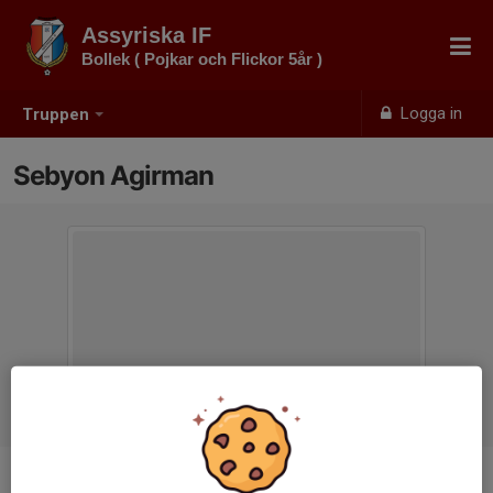
Assyriska IF
Bollek ( Pojkar och Flickor 5år )
Logga in
Truppen
Sebyon Agirman
Position
-